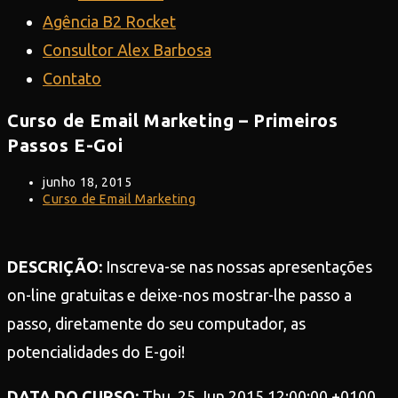
Agência B2 Rocket
Consultor Alex Barbosa
Contato
Curso de Email Marketing – Primeiros
Passos E-Goi
Post
junho 18, 2015
publicado:
Categoria
Curso de Email Marketing
do
post:
DESCRIÇÃO:
Inscreva-se nas nossas apresentações
on-line gratuitas e deixe-nos mostrar-lhe passo a
passo, diretamente do seu computador, as
potencialidades do E-goi!
DATA DO CURSO:
Thu, 25 Jun 2015 12:00:00 +0100