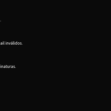
.
il inválidos.
inaturas.