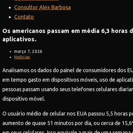
Consultor Alex Barbosa
Contato
Os americanos passam em média 6,3 horas di
aplicativos.
Post
março 7, 2026
publicado:
Categoria
Notícias
do
post:
Analisamos os dados do painel de consumidores dos EUA
em tempo gasto em dispositivos móveis, uso de aplicat
pessoas passam usando seus telefones celulares diaria
dispositivo móvel.
O usuário médio de celular nos EUA passou 5,5 horas p
aumento de quase 51 minutos por dia, ou cerca de 15,
em seus celulares. Isso equivale a mais de uma semana