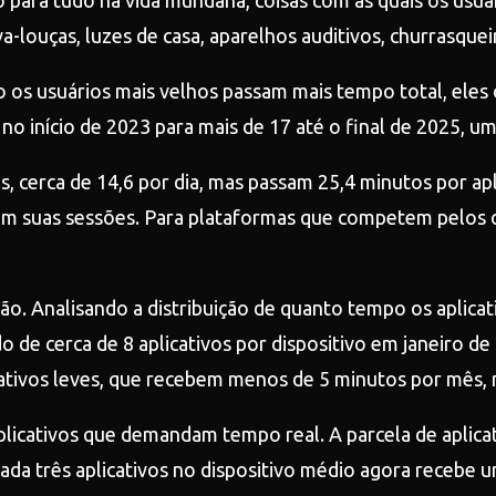
o para tudo na vida mundana, coisas com as quais os usuá
louças, luzes de casa, aparelhos auditivos, churrasqueir
 os usuários mais velhos passam mais tempo total, eles o
a no início de 2023 para mais de 17 até o final de 2025,
s, cerca de 14,6 por dia, mas passam 25,4 minutos por a
 em suas sessões. Para plataformas que competem pelos ol
ão. Analisando a distribuição de quanto tempo os aplica
o de cerca de 8 aplicativos por dispositivo em janeiro d
ativos leves, que recebem menos de 5 minutos por mês,
plicativos que demandam tempo real. A parcela de aplica
ada três aplicativos no dispositivo médio agora recebe 