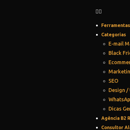
Ferramentas
Categorias
E-mail M
Black Fr
Ecomme
Marketin
SEO
Design /
WhatsA
Dicas Ge
Agência B2 
Consultor A