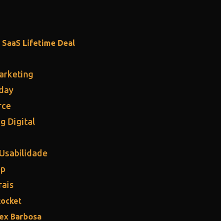
 SaaS Lifetime Deal
arketing
iday
rce
g Digital
 Usabilidade
pp
rais
Rocket
lex Barbosa