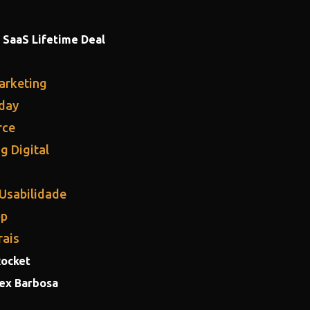
 SaaS Lifetime Deal
arketing
iday
rce
g Digital
 Usabilidade
pp
rais
Rocket
lex Barbosa