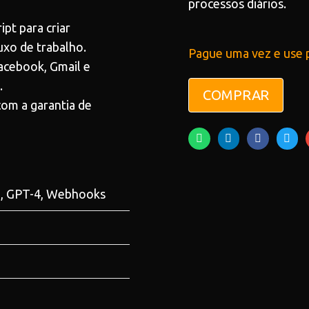
processos diários.
pt para criar
uxo de trabalho.
Pague uma vez e use 
acebook, Gmail e
.
COMPRAR
com a garantia de
le, GPT-4, Webhooks