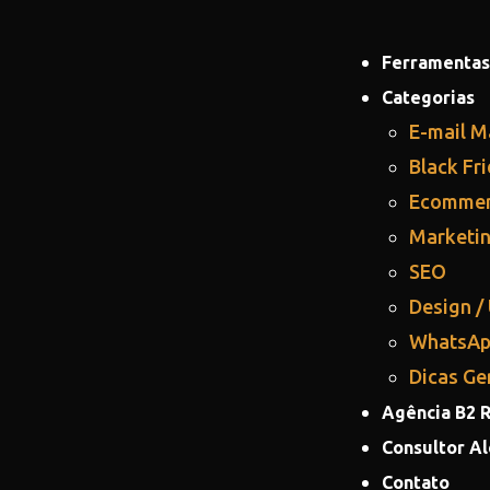
Ferramentas
Categorias
E-mail M
Black Fr
Ecomme
Marketin
SEO
Design /
WhatsA
Dicas Ge
Agência B2 
Consultor A
Contato