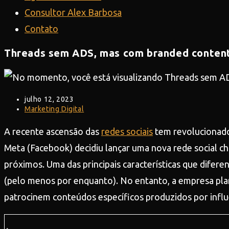
Consultor Alex Barbosa
Contato
Threads sem ADS, mas com branded conten
Post
julho 12, 2023
publicado:
Categoria
Marketing Digital
do
post:
A recente ascensão das
redes sociais
tem revolucionad
Meta (Facebook) decidiu lançar uma nova rede social ch
próximos. Uma das principais características que difer
(pelo menos por enquanto). No entanto, a empresa pla
patrocinem conteúdos específicos produzidos por influ