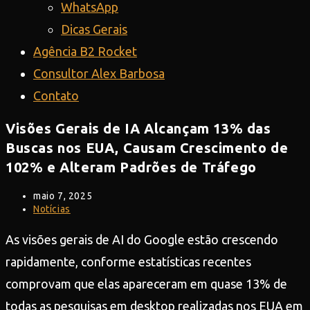
WhatsApp
Dicas Gerais
Agência B2 Rocket
Consultor Alex Barbosa
Contato
Visões Gerais de IA Alcançam 13% das
Buscas nos EUA, Causam Crescimento de
102% e Alteram Padrões de Tráfego
Post
maio 7, 2025
publicado:
Categoria
Notícias
do
post:
As visões gerais de AI do Google estão crescendo
rapidamente, conforme estatísticas recentes
comprovam que elas apareceram em quase 13% de
todas as pesquisas em desktop realizadas nos EUA em