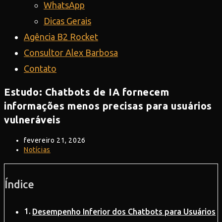
WhatsApp
Dicas Gerais
Agência B2 Rocket
Consultor Alex Barbosa
Contato
Estudo: Chatbots de IA fornecem
informações menos precisas para usuários
vulneráveis
Post
fevereiro 21, 2026
publicado:
Categoria
Notícias
do
post:
Índice
Desempenho Inferior dos Chatbots para Usuários